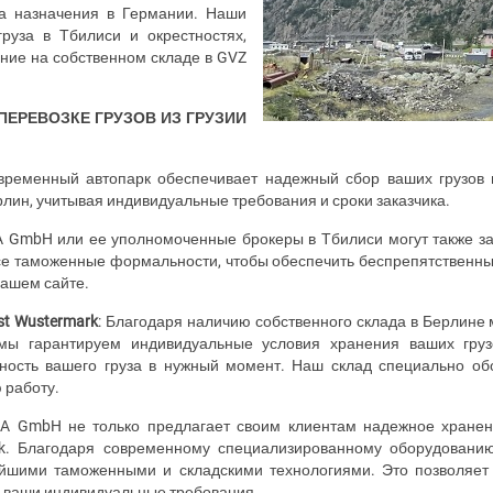
та назначения в Германии. Наши
руза в Тбилиси и окрестностях,
ние на собственном складе в
GVZ
ЕРЕВОЗКЕ ГРУЗОВ ИЗ ГРУЗИИ
временный автопарк обеспечивает надежный сбор ваших грузов 
рлин, учитывая индивидуальные требования и сроки заказчика.
A
GmbH
или ее уполномоченные брокеры в Тбилиси могут также з
е таможенные формальности, чтобы обеспечить беспрепятственный 
нашем сайте.
st
Wustermark
: Благодаря наличию собственного склада в Берлине
 мы гарантируем индивидуальные условия хранения ваших груз
ость вашего груза в нужный момент. Наш склад специально об
 работу.
DA
GmbH
не только предлагает своим клиентам надежное хранени
k
. Благодаря современному специализированному оборудовани
ейшими таможенными и складскими технологиями. Это позволяет
а ваши индивидуальные требования.