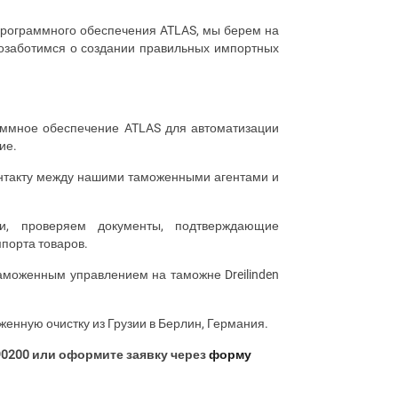
 программного обеспечения
ATLAS
, мы берем на
позаботимся о создании правильных импортных
раммное обеспечение
ATLAS
для автоматизации
ие.
нтакту между нашими таможенными агентами и
, проверяем документы, подтверждающие
порта товаров.
с таможенным управлением на таможне
Dreilinden
нную очистку из Грузии в Берлин, Германия.
90200 или оформите заявку через
форму