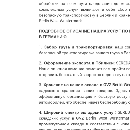
обработки на всем пути следования до мес
комплексные услуги включают в себя сбор г
безопасную транспортировку в Берлин и хране
Berlin
West
Wustermark
.
ПОДРОБНОЕ ОПИСАНИЕ НАШИХ УСЛУГ ПО П
В ГЕРМАНИЮ:
1.
Забор груза и транспортировка
: наш со
безопасной транспортировке вашего груза в Бе
2.
Оформление экспорта в Тбилиси
:
SERED
Наша опытная команда поможет вам пройти вс
отправить бесплатный запрос на перевозку на 
3.
Хранение на нашем складе в
GVZ
Berlin
We
надежного хранения ваших товаров. Здесь
эффективную организацию и быструю доступн
автомобилей, что обеспечивает бесперебойную
4.
Широкий спектр складских услуг
:
SERE
складских услуг в
GVZ
Berlin
West
Wustermar
промежуточном складе в соответствии с нов
хранения ваших товаров и гибко реагировать н