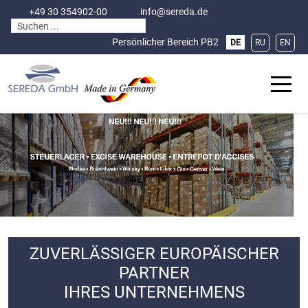
+49 30 354902-00
info@sereda.de
Sprache auswählen
Persönlicher Bereich
PB2
DE
RU
EN
Off-C
ZUVERLÄSSIGER EUROPÄISCHER
PARTNER
IHRES UNTERNEHMENS