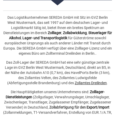
Das Logistikunternehmen SEREDA GmbH mit Sitz im GVZ Berlin
West Wustermark, das seit 1997 auf dem deutschen Lager- und
Logistikmarkt tätig ist, bietet Ihnen ein breites Spektrum an
Dienstleistungen im Bereich
Zolllager
,
Zollabwicklung
,
Steuerlager für
Alkohol
,
Lager- und Transportlogistik
für Güterströme sowohl
europäischen Ursprungs als auch anderer Länder mit Transit durch
Europa. Die SEREDA GmbH verfügt über eine Zolllager-Lizenz und ein
eigenes Büro am Zollterminal Dreilinden in Berlin..
Das Zoll-Lager der SEREDA GmbH hat eine sehr günstige zentrale
Lage im GVZ Berlin West Wustermark, Deutschland, direkt an B5, in
der Nähe der Autobahn A10 (0,7 km), des HavelPorts Berlin (3 km),
des Zollamtes Velten, des Zollamtes Ludwigsfelde
(Abfertigungsstelle Brandenburg) und des
Zollamtes Dreilinden
.
Die Haupttätigkeiten unseres Unternehmens sind:
Zolllager-
Dienstleistungen
(Zollgutlager, Verwahrungslager, Umschlaglager,
Zwischenlager, Transitlager, Zugelassener Empfänger, Zugelassener
Versender) in Deutschland,
Zollabfertigung für den
Export
/
Import
(Zollanmeldungen, T1-Versandverfahren, Erstellung von EUR.1/A.TR,