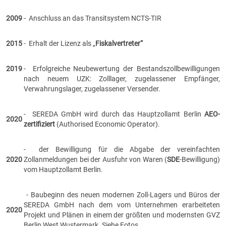
2009
- Anschluss an das Transitsystem NCTS-TIR
2015
- Erhalt der Lizenz als „
Fiskalvertreter“
2019
- Erfolgreiche Neubewertung der Bestandszollbewilligungen
nach neuem UZK: Zolllager, zugelassener Empfänger,
Verwahrungslager, zugelassener Versender.
- SEREDA GmbH wird durch das Hauptzollamt Berlin
AEO-
2020
zertifiziert
(Authorised Economic Operator).
- der Bewilligung für die Abgabe der vereinfachten
2020
Zollanmeldungen bei der Ausfuhr von Waren (
SDE
-Bewilligung)
vom Hauptzollamt Berlin.
- Baubeginn des neuen modernen Zoll-Lagers und Büros der
SEREDA GmbH nach dem vom Unternehmen erarbeiteten
2020
Projekt und Plänen in einem der größten und modernsten GVZ
Berlin West Wustermark. Siehe Fotos.