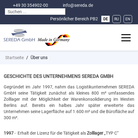
+49 30 354902-00
info@sereda.de
Sprache auswählen
Persönlicher Bereich
PB2
DE
RU
EN
Off-C
Startseite
Über uns
GESCHICHTE DES UNTERNEHMENS SEREDA GMBH
Gegründet im Jahr 1997, nahm das Logistikunternehmen SEREDA
GmbH seine Tätigkeit zunächst als kleines 800 m² umfassendes
Zolllager mit der Möglichkeit der Warenkonsolidierung im Westen
Berlins auf. Bereits ein halbes Jahr später erweiterte das
Unternehmen seine Lagerfläche auf 1.600 m² und die Bürofläche auf
300 m².
1997
- Erhalt der Lizenz für die Tätigkeit als
Zolllager
„TYP C“