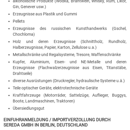
alkoholische Produkte (Wodka, Brantwein, Whisky, Rum, Likör,
Gin, Genever usw.)
Erzeugnisse aus Plastik und Gummi
Pellets
Erzeugnisse des russischen Kunsthandwerks (Gschel,
Chochloma)
Holz und deren Erzeugnisse (Schnittholz, Rundholz,
Halberzeugnisse, Papier, Karton, Zellulose u.a.)
Metallschränke und Regalsysteme, Tresore, Waffenschränke
Kupfer, Aluminium, Eisen- und NE-Metalle und deren
Erzeugnisse (Flachwalzerzeugnisse aus Eisen, Titanstäbe,
Drahtseile)
diverse Ausrüstungen (Druckregler, hydraulische Systeme u.ä.)
Teile optischer Ger
ä
te
,
elektrotechnische Ger
ä
te
Kraftfahrzeuge (Motorräder, Sattelzüge, Auflieger, Buggys,
Boote, Landmaschinen, Traktoren)
Übersiedlungsgut
EINFUHRANMELDUNG / IMPORTVERZOLLUNG DURCH
SEREDA GMBH IN BERLIN, DEUTSCHLAND