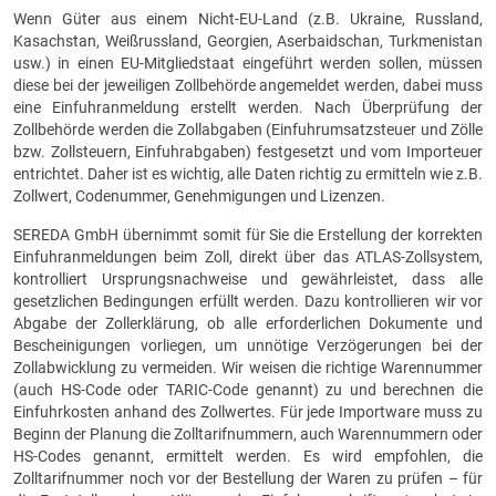
Wenn Güter aus einem Nicht-EU-Land (z.B. Ukraine, Russland,
Kasachstan, Weißrussland, Georgien, Aserbaidschan, Turkmenistan
usw.) in einen EU-Mitgliedstaat eingeführt werden sollen, müssen
diese bei der jeweiligen Zollbehörde angemeldet werden, dabei muss
eine Einfuhranmeldung erstellt werden. Nach Überprüfung der
Zollbehörde werden die Zollabgaben (Einfuhrumsatzsteuer und Zölle
bzw. Zollsteuern, Einfuhrabgaben) festgesetzt und vom Importeuer
entrichtet. Daher ist es wichtig, alle Daten richtig zu ermitteln wie z.B.
Zollwert, Codenummer, Genehmigungen und Lizenzen.
SEREDA GmbH übernimmt somit für Sie die Erstellung der korrekten
Einfuhranmeldungen beim Zoll, direkt über das ATLAS-Zollsystem,
kontrolliert Ursprungsnachweise und gewährleistet, dass alle
gesetzlichen Bedingungen erfüllt werden. Dazu kontrollieren wir vor
Abgabe der Zollerklärung, ob alle erforderlichen Dokumente und
Bescheinigungen vorliegen, um unnötige Verzögerungen bei der
Zollabwicklung zu vermeiden. Wir weisen die richtige Warennummer
(auch HS-Code oder TARIC-Code genannt) zu und berechnen die
Einfuhrkosten anhand des Zollwertes. Für jede Importware muss zu
Beginn der Planung die Zolltarifnummern, auch Warennummern oder
HS-Codes genannt, ermittelt werden. Es wird empfohlen, die
Zolltarifnummer noch vor der Bestellung der Waren zu prüfen – für