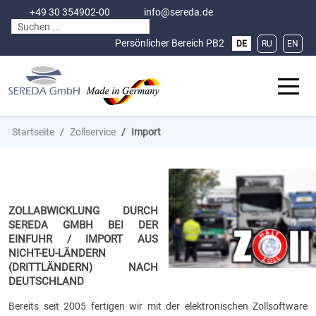
+49 30 354902-00
info@sereda.de
Sprache auswählen
Persönlicher Bereich
PB2
DE
RU
EN
Off-C
Startseite
Zollservice
Import
ZOLLABWICKLUNG DURCH
SEREDA GMBH BEI DER
EINFUHR / IMPORT AUS
NICHT-EU-LÄNDERN
(DRITTLÄNDERN) NACH
DEUTSCHLAND
Bereits seit 2005 fertigen wir mit der elektronischen Zollsoftware